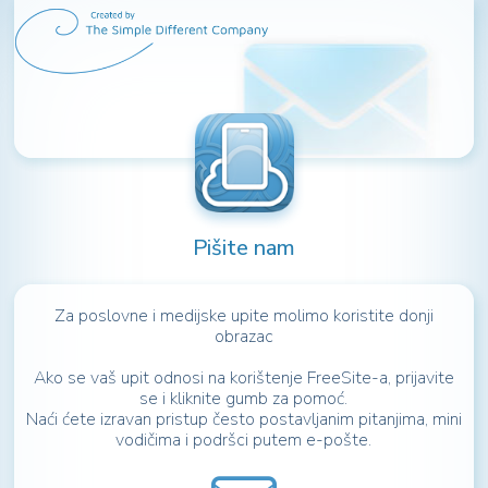
Pišite nam
Za poslovne i medijske upite molimo koristite donji
obrazac
Ako se vaš upit odnosi na korištenje FreeSite-a, prijavite
se i kliknite gumb za pomoć.
Naći ćete izravan pristup često postavljanim pitanjima, mini
vodičima i podršci putem e-pošte.